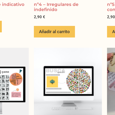
 indicativo
nº4 – Irregulares de
nº5
indefinido
con
2,90
€
2,9
Añadir al carrito
A