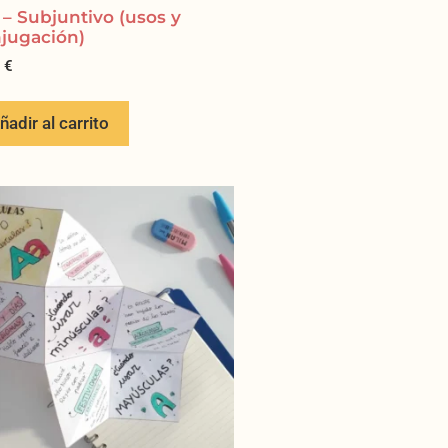
 – Subjuntivo (usos y
jugación)
0
€
ñadir al carrito