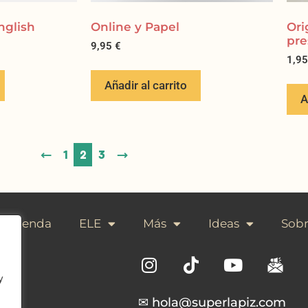
nglish
Online y Papel
Ori
pre
9,95
€
1,9
Añadir al carrito
A
←
1
2
3
→
Tienda
ELE
Más
Ideas
Sobr
y
✉ hola@superlapiz.com