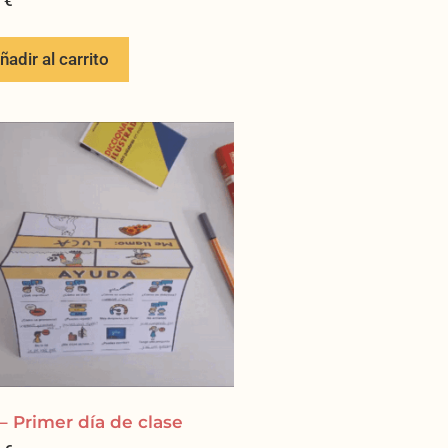
0
€
ñadir al carrito
 – Primer día de clase