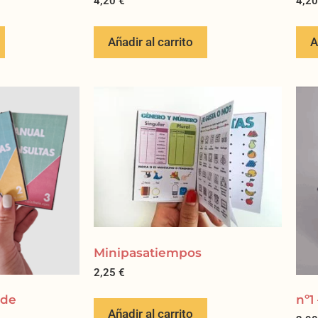
4,20
€
4,2
Añadir al carrito
A
Minipasatiempos
2,25
€
 de
nº1
Añadir al carrito