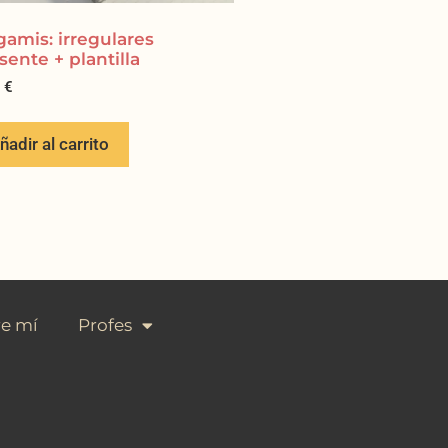
gamis: irregulares
sente + plantilla
5
€
ñadir al carrito
e mí
Profes