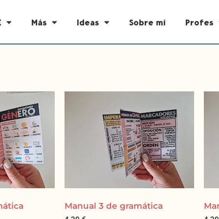
E
Más
Ideas
Sobre mí
Profes
mática
Manual 3 de gramática
Man