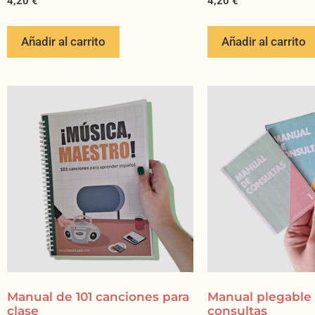
4,20
€
4,20
€
Añadir al carrito
Añadir al carrito
Manual de 101 canciones para
Manual plegable
clase
consultas