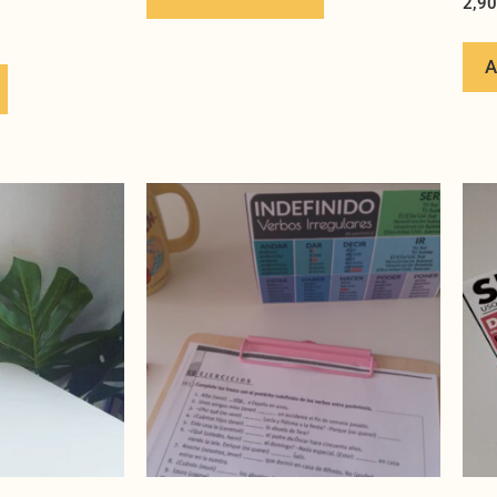
2,9
A