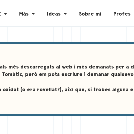
E
Más
Ideas
Sobre mí
Profes
ials més descarregats al web i més demanats per a cl
l Tomàtic, però em pots escriure i demanar qualsevol 
 oxidat (o era rovellat?), així que, si trobes alguna 