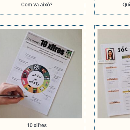
Com va això?
Què
10 xifres