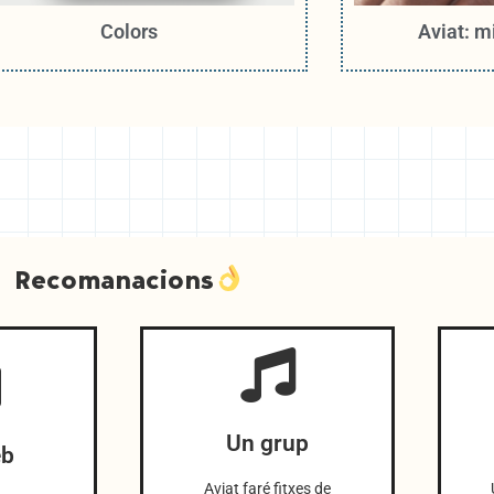
Colors
Aviat: m
Recomanacions
Un grup
eb
Aviat faré fitxes de