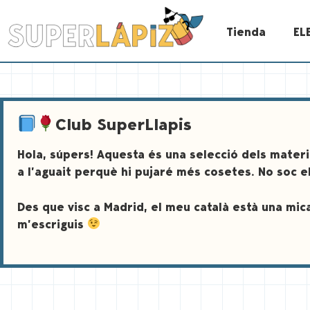
Tienda
EL
Club SuperLlapis
Hola, súpers! Aquesta és una selecció dels mater
a l’aguait perquè hi pujaré més cosetes. No soc e
Des que visc a Madrid, el meu català està una mica
m’escriguis