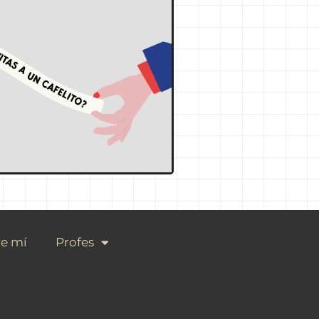
e mí
Profes