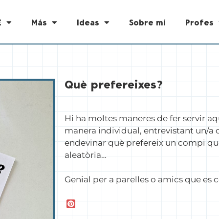
E
Más
Ideas
Sobre mí
Profes
Què prefereixes?
Hi ha moltes maneres de fer servir aq
manera individual, entrevistant un/a
endevinar què prefereix un compi qu
aleatòria…
Genial per a parelles o amics que es 
P
i