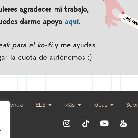
uieres agradecer mi trabajo,
uedes darme apoyo
aquí
.
ak para el ko-fi
y me ayudas
gar la cuota de autónomos :)
Tienda
ELE
Más
Ideas
Sobr
y