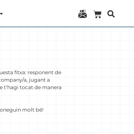
uesta fitxa: responent de
 company/a, jugant a
e t’hagi tocat de manera
coneguin molt bé!