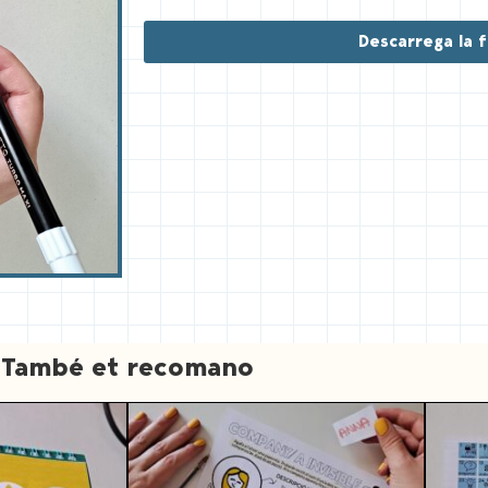
n
t
Descarrega la f
e
r
e
s
t
També et recomano