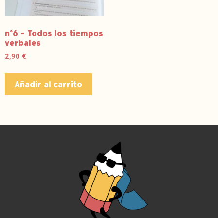
nº6 – Todos los tiempos
verbales
2,90
€
Añadir al carrito