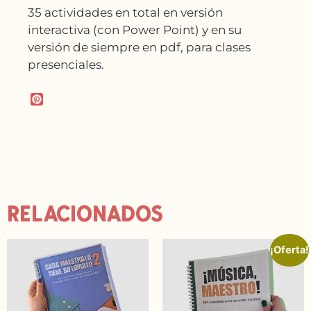
35 actividades en total en versión
interactiva (con Power Point) y en su
versión de siempre en pdf, para clases
presenciales.
P
i
n
t
e
r
e
s
t
RELACIONADOS
¡Oferta!