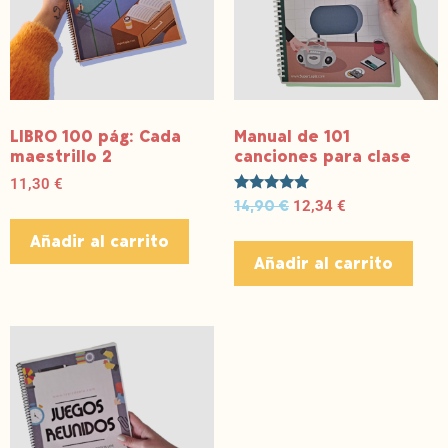
LIBRO 100 pág: Cada
Manual de 101
maestrillo 2
canciones para clase
11,30
€
Valorado
14,90
€
12,34
€
con
5.00
Añadir al carrito
de 5
Añadir al carrito