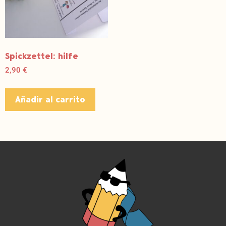
Spickzettel: hilfe
2,90
€
Añadir al carrito