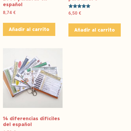
español
Valorado
8,74
€
6,50
€
con
5.00
de 5
Añadir al carrito
Añadir al carrito
14 diferencias difíciles
del español