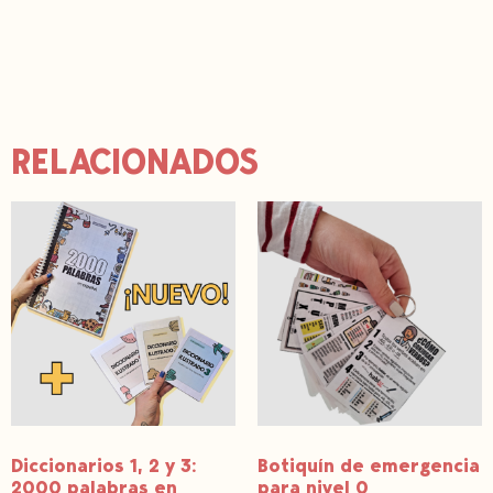
n
t
e
r
e
s
t
RELACIONADOS
Diccionarios 1, 2 y 3:
Botiquín de emergencia
2000 palabras en
para nivel 0