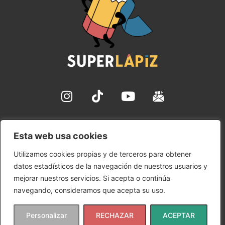
✉ hola@superlapiz.com
Esta web usa cookies
Aviso Legal
Utilizamos cookies propias y de terceros para obtener
Política de Cookies
datos estadísticos de la navegación de nuestros usuarios y
Política de Privacidad
mejorar nuestros servicios. Si acepta o continúa
Condiciones de uso
navegando, consideramos que acepta su uso.
Copyright © 2024 SuperLápiz | Ana María Gómez
Personalizar
RECHAZAR
ACEPTAR
Rudilla