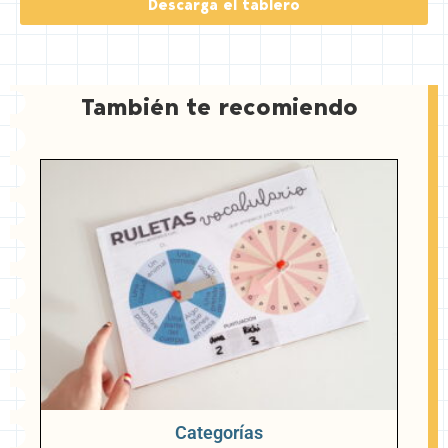
Descarga el tablero
e
r
e
s
t
También te recomiendo
Categorías