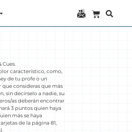
 Cues.
color característico, como,
sey de tu profe o un
or que consideras que más
, sin decírselo a nadie, su
eros/as deberán encontrar
anará 3 puntos quien haya
quien más se haya
arjetas de la página 81,
l.