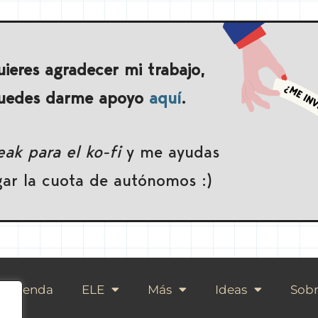
uieres agradecer mi trabajo,
uedes darme apoyo
aquí
.
ak para el ko-fi
y me ayudas
gar la cuota de autónomos :)
Tienda
ELE
Más
Ideas
Sobr