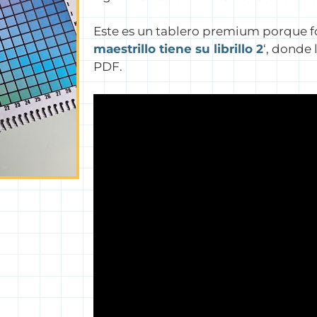
Este es un tablero premium porque f
maestrillo tiene su librillo 2
‘, donde
PDF.