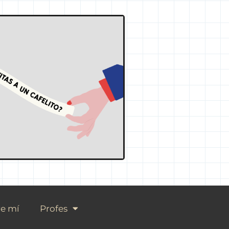
e mí
Profes