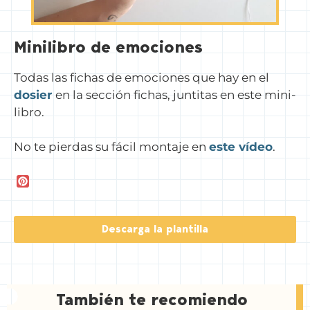
Minilibro de emociones
Todas las fichas de emociones que hay en el
dosier
en la sección fichas, juntitas en este mini-
libro.
No te pierdas su fácil montaje en
este vídeo
.
P
i
n
t
Descarga la plantilla
e
r
e
s
t
También te recomiendo