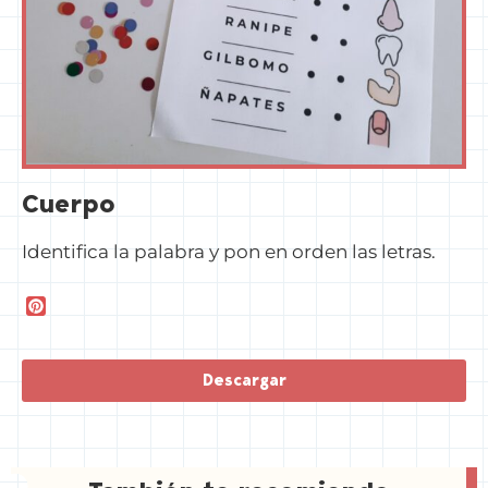
Cuerpo
Identifica la palabra y pon en orden las letras.
P
i
n
t
Descargar
e
r
e
s
t