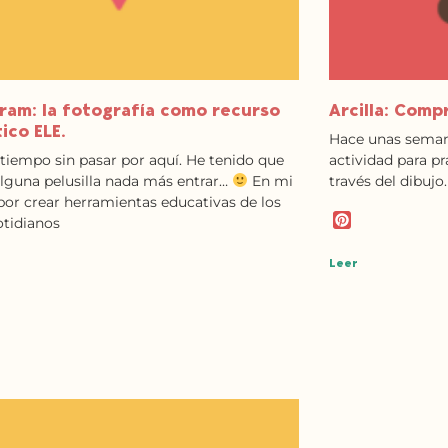
ram: la fotografía como recurso
Arcilla: Com
ico ELE.
Hace unas seman
tiempo sin pasar por aquí. He tenido que
actividad para pr
alguna pelusilla nada más entrar…
En mi
través del dibuj
por crear herramientas educativas de los
P
otidianos
i
n
Leer
t
e
r
e
s
t