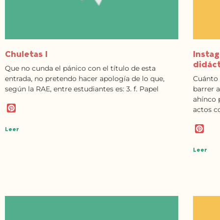
Chuletas I
Instag
didáct
Que no cunda el pánico con el título de esta
entrada, no pretendo hacer apología de lo que,
Cuánto 
según la RAE, entre estudiantes es: 3. f. Papel
barrer 
ahínco 
P
actos c
i
n
P
Leer
t
i
e
n
Leer
r
t
e
e
s
r
t
e
s
t