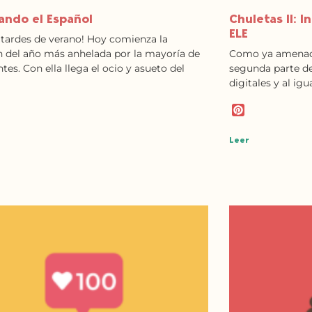
ando el Español
Chuletas II: I
ELE
tardes de verano! Hoy comienza la
n del año más anhelada por la mayoría de
Como ya amenacé 
tes. Con ella llega el ocio y asueto del
segunda parte de
digitales y al ig
P
i
n
Leer
t
e
r
e
s
t