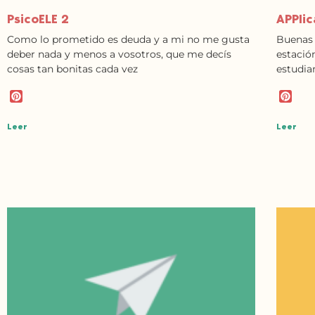
PsicoELE 2
APPlic
Como lo prometido es deuda y a mi no me gusta
Buenas 
deber nada y menos a vosotros, que me decís
estació
cosas tan bonitas cada vez
estudian
P
P
i
i
n
n
Leer
Leer
t
t
e
e
r
r
e
e
s
s
t
t