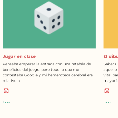
Jugar en clase
El dib
Pensaba empezar la entrada con una retahíla de
Saber u
beneficios del juego, pero todo lo que me
aquello
contestaba Google y mi hemeroteca cerebral era
vital pa
relativo a
mayoría
P
P
i
i
n
n
Leer
Leer
t
t
e
e
r
r