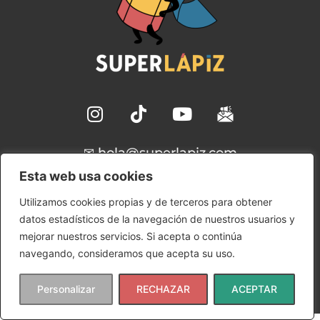
✉ hola@superlapiz.com
Esta web usa cookies
Aviso Legal
Utilizamos cookies propias y de terceros para obtener
Política de Cookies
datos estadísticos de la navegación de nuestros usuarios y
Política de Privacidad
mejorar nuestros servicios. Si acepta o continúa
Condiciones de uso
navegando, consideramos que acepta su uso.
Copyright © 2024 SuperLápiz | Ana María Gómez
Rudilla
Personalizar
RECHAZAR
ACEPTAR