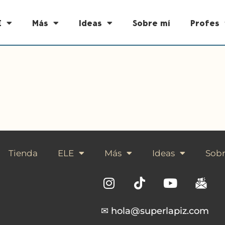
E
Más
Ideas
Sobre mí
Profes
Tienda
ELE
Más
Ideas
Sobr
✉ hola@superlapiz.com