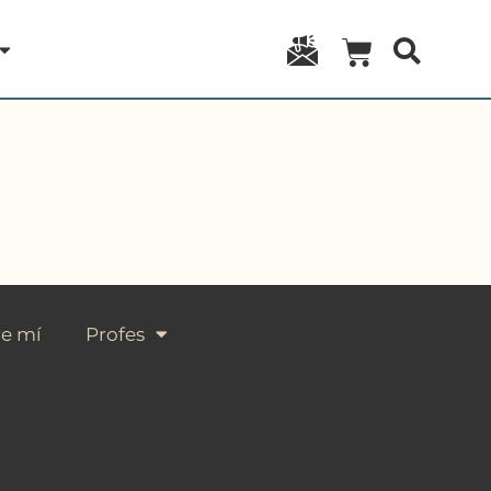
e mí
Profes