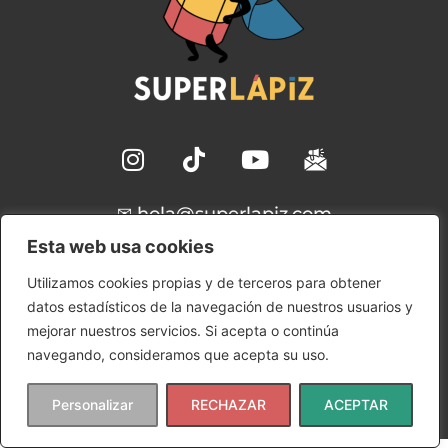
✉ hola@superlapiz.com
Esta web usa cookies
Aviso Legal
Utilizamos cookies propias y de terceros para obtener
Política de Cookies
datos estadísticos de la navegación de nuestros usuarios y
Política de Privacidad
mejorar nuestros servicios. Si acepta o continúa
Condiciones de uso
navegando, consideramos que acepta su uso.
Copyright © 2024 SuperLápiz | Ana María Gómez
Rudilla
Personalizar
RECHAZAR
ACEPTAR