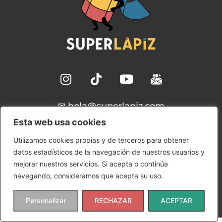
✉ hola@superlapiz.com
Esta web usa cookies
Aviso Legal
Utilizamos cookies propias y de terceros para obtener
Política de Cookies
datos estadísticos de la navegación de nuestros usuarios y
Política de Privacidad
mejorar nuestros servicios. Si acepta o continúa
Condiciones de uso
navegando, consideramos que acepta su uso.
Copyright © 2024 SuperLápiz | Ana María Gómez
Rudilla
Personalizar
RECHAZAR
ACEPTAR