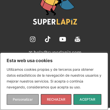
✉ hola@superlapiz.com
Esta web usa cookies
Aviso Legal
Utilizamos cookies propias y de terceros para obtener
Política de Cookies
datos estadísticos de la navegación de nuestros usuarios y
Política de Privacidad
mejorar nuestros servicios. Si acepta o continúa
Condiciones de uso
navegando, consideramos que acepta su uso.
Copyright © 2024 SuperLápiz | Ana María Gómez
Rudilla
Personalizar
RECHAZAR
ACEPTAR