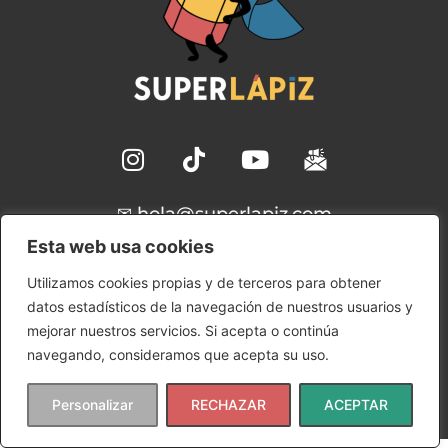
✉ hola@superlapiz.com
Esta web usa cookies
Aviso Legal
Utilizamos cookies propias y de terceros para obtener
Política de Cookies
datos estadísticos de la navegación de nuestros usuarios y
Política de Privacidad
mejorar nuestros servicios. Si acepta o continúa
Condiciones de uso
navegando, consideramos que acepta su uso.
Copyright © 2024 SuperLápiz | Ana María Gómez
Rudilla
Personalizar
RECHAZAR
ACEPTAR