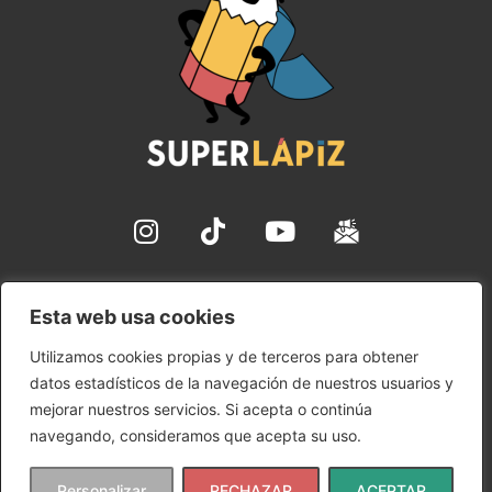
✉ hola@superlapiz.com
Esta web usa cookies
Aviso Legal
Utilizamos cookies propias y de terceros para obtener
Política de Cookies
datos estadísticos de la navegación de nuestros usuarios y
Política de Privacidad
mejorar nuestros servicios. Si acepta o continúa
Condiciones de uso
navegando, consideramos que acepta su uso.
Copyright © 2024 SuperLápiz | Ana María Gómez
Personalizar
RECHAZAR
ACEPTAR