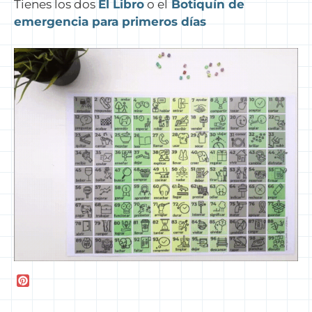
Tienes los dos
El Libro
o el
Botiquín de
emergencia para primeros días
P
i
n