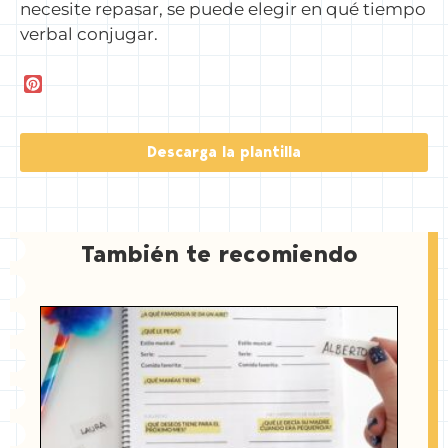
necesite repasar, se puede elegir en qué tiempo
verbal conjugar.
P
i
n
t
Descarga la plantilla
e
r
e
s
t
También te recomiendo