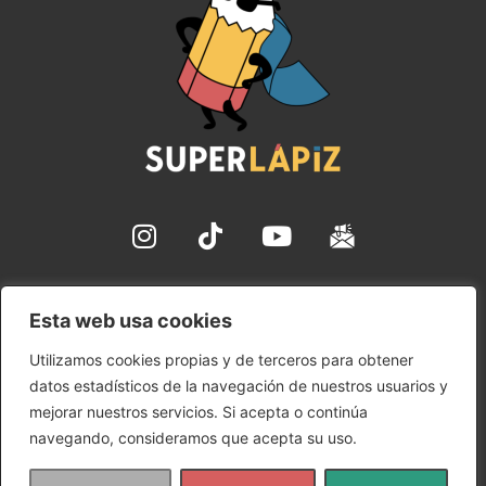
✉ hola@superlapiz.com
Esta web usa cookies
Aviso Legal
Utilizamos cookies propias y de terceros para obtener
Política de Cookies
datos estadísticos de la navegación de nuestros usuarios y
Política de Privacidad
mejorar nuestros servicios. Si acepta o continúa
Condiciones de uso
navegando, consideramos que acepta su uso.
Copyright © 2024 SuperLápiz | Ana María Gómez