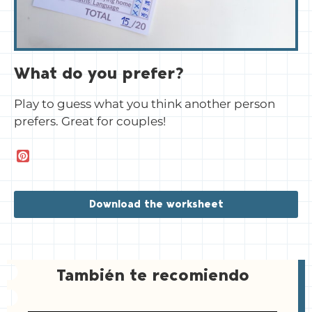
What do you prefer?
Play to guess what you think another person
prefers. Great for couples!
P
i
n
t
Download the worksheet
e
r
e
s
t
También te recomiendo