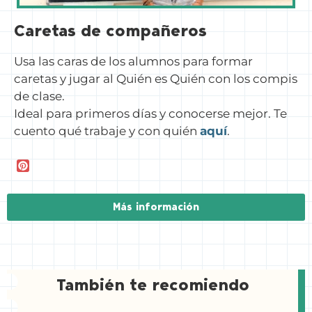
Caretas de compañeros
Usa las caras de los alumnos para formar
caretas y jugar al Quién es Quién con los compis
de clase.
Ideal para primeros días y conocerse mejor. Te
cuento qué trabaje y con quién
aquí
.
P
i
n
t
Más información
e
r
e
s
t
También te recomiendo