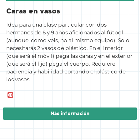
Caras en vasos
Idea para una clase particular con dos
hermanos de 6 y 9 años aficionados al fútbol
(aunque, como veis, no al mismo equipo). Solo
necesitarás 2 vasos de plástico. En el interior
(que será el móvil) pega las caras y en el exterior
(que será el fijo) pega el cuerpo. Requiere
paciencia y habilidad cortando el plástico de
los vasos.
P
i
n
t
Más información
e
r
e
s
t