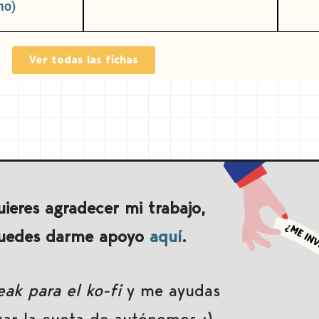
mo)
Ver todas las fichas
uieres agradecer mi trabajo,
uedes darme apoyo
aquí
.
ak para el ko-fi
y me ayudas
gar la cuota de autónomos :)