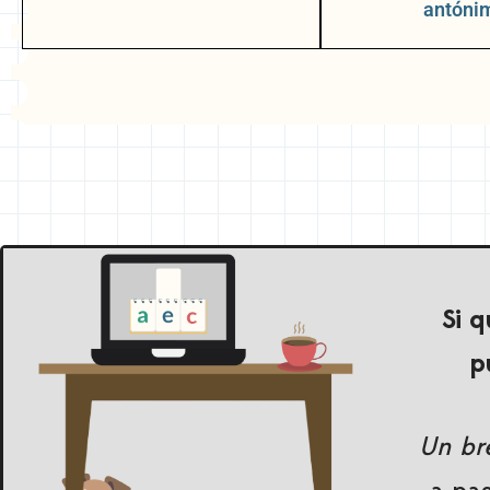
antóni
Si q
p
Un bre
a pa