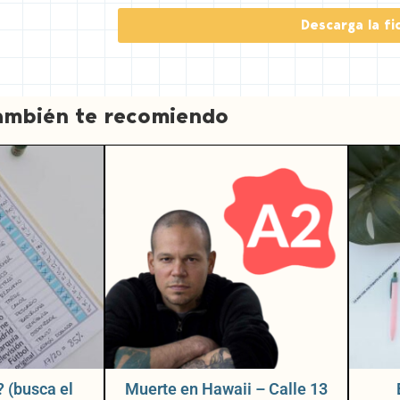
t
Descarga la fi
e
r
e
s
t
ambién te recomiendo
? (busca el
Muerte en Hawaii – Calle 13