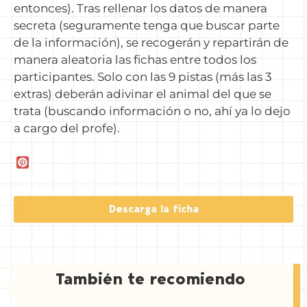
entonces). Tras rellenar los datos de manera
secreta (seguramente tenga que buscar parte
de la información), se recogerán y repartirán de
manera aleatoria las fichas entre todos los
participantes. Solo con las 9 pistas (más las 3
extras) deberán adivinar el animal del que se
trata (buscando información o no, ahí ya lo dejo
a cargo del profe).
P
i
n
t
Descarga la ficha
e
r
e
s
t
También te recomiendo