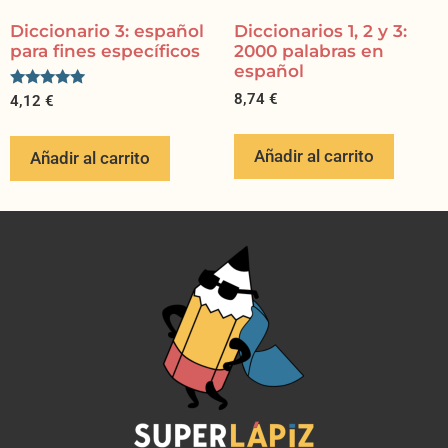
Diccionario 3: español
Diccionarios 1, 2 y 3:
para fines específicos
2000 palabras en
español
Valorado
8,74
€
4,12
€
con
5.00
de 5
Añadir al carrito
Añadir al carrito