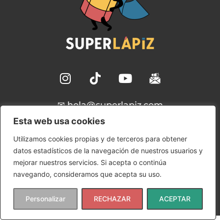
✉ hola@superlapiz.com
Esta web usa cookies
Aviso Legal
Utilizamos cookies propias y de terceros para obtener
Política de Cookies
datos estadísticos de la navegación de nuestros usuarios y
Política de Privacidad
mejorar nuestros servicios. Si acepta o continúa
Condiciones de uso
navegando, consideramos que acepta su uso.
Copyright © 2024 SuperLápiz | Ana María Gómez
Rudilla
Personalizar
RECHAZAR
ACEPTAR