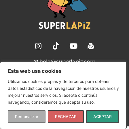
✉ hola@superlapiz.com
Esta web usa cookies
Aviso Legal
Utilizamos cookies propias y de terceros para obtener
Política de Cookies
datos estadísticos de la navegación de nuestros usuarios y
Política de Privacidad
mejorar nuestros servicios. Si acepta o continúa
Condiciones de uso
navegando, consideramos que acepta su uso.
Copyright © 2024 SuperLápiz | Ana María Gómez
Rudilla
Personalizar
RECHAZAR
ACEPTAR