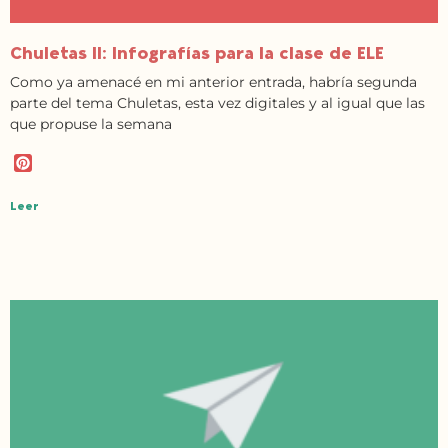
Chuletas II: Infografías para la clase de ELE
Como ya amenacé en mi anterior entrada, habría segunda
parte del tema Chuletas, esta vez digitales y al igual que las
que propuse la semana
P
i
n
Leer
t
e
r
e
s
t