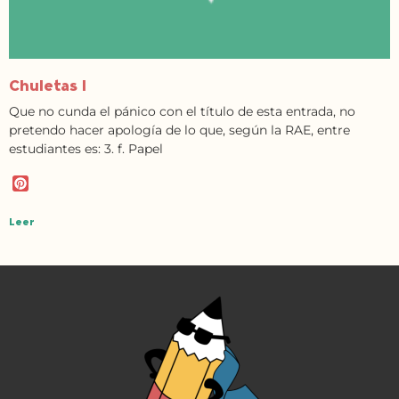
Chuletas I
Que no cunda el pánico con el título de esta entrada, no
pretendo hacer apología de lo que, según la RAE, entre
estudiantes es: 3. f. Papel
P
i
n
Leer
t
e
r
e
s
t