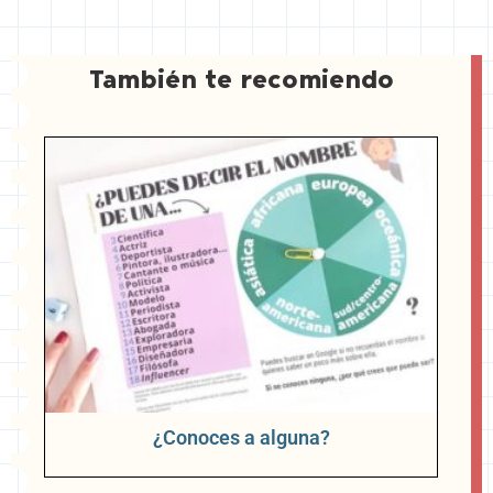
e
s
t
También te recomiendo
¿Conoces a alguna?