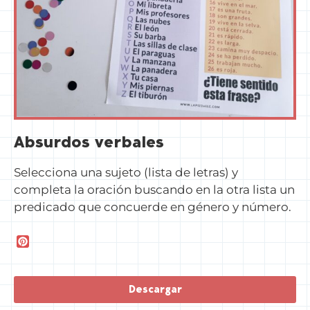
Absurdos verbales
Selecciona una sujeto (lista de letras) y
completa la oración buscando en la otra lista un
predicado que concuerde en género y número.
P
i
n
t
Descargar
e
r