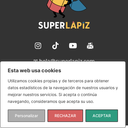
✉ hola@superlapiz.com
Esta web usa cookies
Aviso Legal
Utilizamos cookies propias y de terceros para obtener
Política de Cookies
datos estadísticos de la navegación de nuestros usuarios y
Política de Privacidad
mejorar nuestros servicios. Si acepta o continúa
Condiciones de uso
navegando, consideramos que acepta su uso.
Copyright © 2024 SuperLápiz | Ana María Gómez
Rudilla
Personalizar
RECHAZAR
ACEPTAR