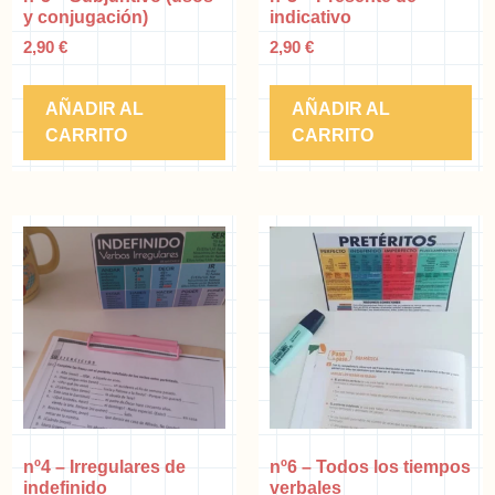
y conjugación)
indicativo
2,90
€
2,90
€
AÑADIR AL
AÑADIR AL
CARRITO
CARRITO
nº4 – Irregulares de
nº6 – Todos los tiempos
indefinido
verbales