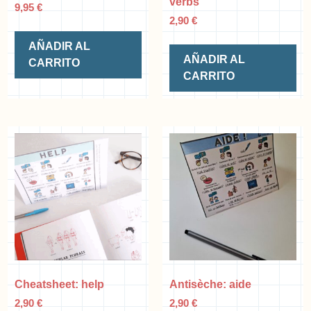
verbs
9,95
€
2,90
€
AÑADIR AL
AÑADIR AL
CARRITO
CARRITO
Cheatsheet: help
Antisèche: aide
2,90
€
2,90
€