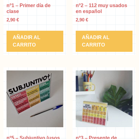
nº1 – Primer día de
nº2 – 112 muy usados
clase
en español
2,90
€
2,90
€
AÑADIR AL
AÑADIR AL
CARRITO
CARRITO
nº5 – Subjuntivo (usos
nº3 – Presente de