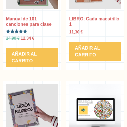
Manual de 101
LIBRO: Cada maestrillo
canciones para clase
1
11,30
€
Valorado
14,90
€
12,34
€
con
5.00
AÑADIR AL
de 5
AÑADIR AL
CARRITO
CARRITO