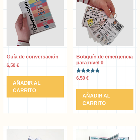
Guía de conversación
Botiquín de emergencia
para nivel 0
6,50
€
Valorado
6,50
€
con
AÑADIR AL
5.00
CARRITO
de 5
AÑADIR AL
CARRITO