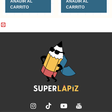
AÑADIR AL
AÑADIR AL
CARRITO
CARRITO
P
i
n
t
e
r
e
s
t