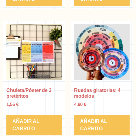
Chuleta/Póster de 3
Ruedas giratorias: 4
pretéritos
modelos
1,55
€
4,60
€
AÑADIR AL
AÑADIR AL
CARRITO
CARRITO