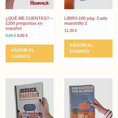
¿QUÉ ME CUENTAS? –
LIBRO 100 pág: Cada
1200 preguntas en
maestrillo 2
español
11,30
€
9,90
€
8,80
€
AÑADIR AL
AÑADIR AL
CARRITO
CARRITO